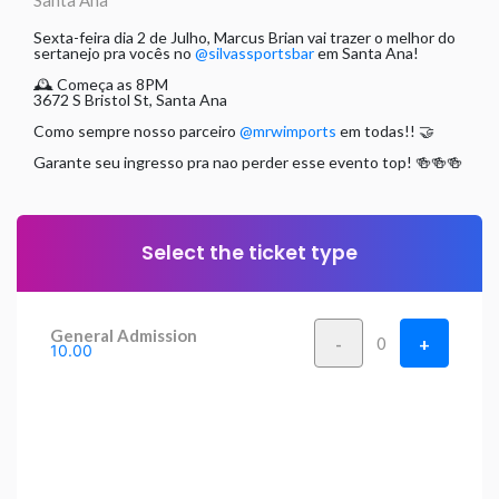
Santa Ana
Sexta-feira dia 2 de Julho, Marcus Brian vai trazer o melhor do
sertanejo pra vocês no
@silvassportsbar
em Santa Ana!
🕰 Começa as 8PM
3672 S Bristol St, Santa Ana
Como sempre nosso parceiro
@mrwimports
em todas!! 🤝
Garante seu ingresso pra nao perder esse evento top! 🍻🍻🍻
Select the ticket type
General Admission
-
+
0
10.00