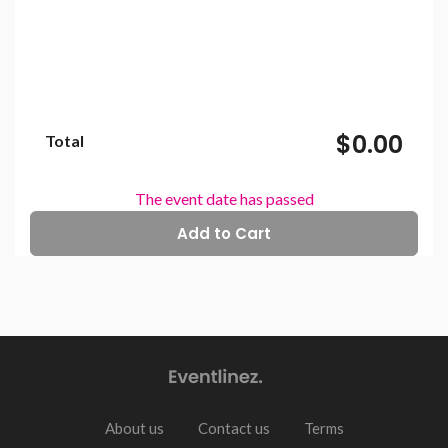
$0.00
Total
The event date has passed
About us
Contact us
Terms