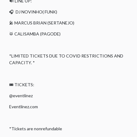
🔊 LINE UP:
🎧 DJ NOVINHO( FUNK)
🎤 MARCUS BRIAN (SERTANEJO)
🥁 CALISAMBA (PAGODE)
*LIMITED TICKETS DUE TO COVID RESTRICTIONS AND
CAPACITY. *
🎟️ TICKETS:
@eventlinez
Eventlinez.com
*Tickets are nonrefundable