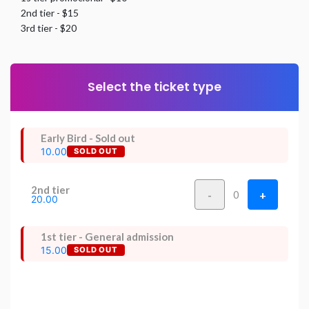
2nd tier - $15
3rd tier - $20
Select the ticket type
Early Bird - Sold out
10.00
SOLD OUT
2nd tier
-
+
0
20.00
1st tier - General admission
15.00
SOLD OUT