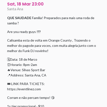
Sat, 18 Mar 23:00
Santa Ana
QUE SAUDADE
Familia! Preparados para mais uma roda de
samba ?
Are you ready guys
!??
Calisamba esta de volta em Orange County , Trazendo o
melhor do pagode para voces, com muita alegria junto com o
melhor do Funk DJ novinho
!
🗓Data: 18 de Marco
⏰Horario: 8pm-2am
🔥Venue: Silvas Sport Bar
📍Address: Santa Ana, CA
🎟 LINK PARA TICKETS:
https://eventlinez.com
Corram e não percam tempo! 😘
1s tier promocional - $10