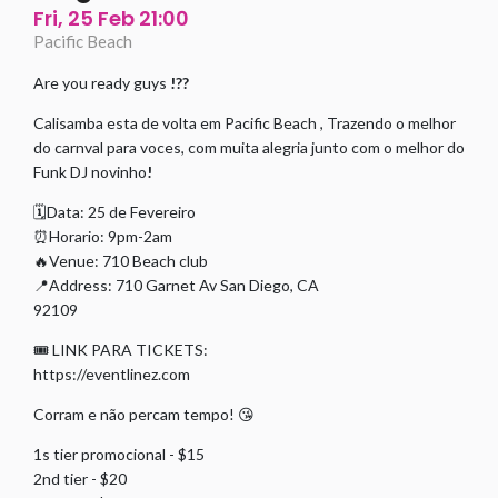
Fri, 25 Feb 21:00
Pacific Beach
Are you ready guys
!??
Calisamba esta de volta em Pacific Beach , Trazendo o melhor
do carnval para voces, com muita alegria junto com o melhor do
Funk DJ novinho
!
🗓Data: 25 de Fevereiro
⏰Horario: 9pm-2am
🔥Venue: 710 Beach club
📍Address: 710 Garnet Av San Diego, CA
92109
🎟 LINK PARA TICKETS:
https://eventlinez.com
Corram e não percam tempo! 😘
1s tier promocional - $15
2nd tier - $20