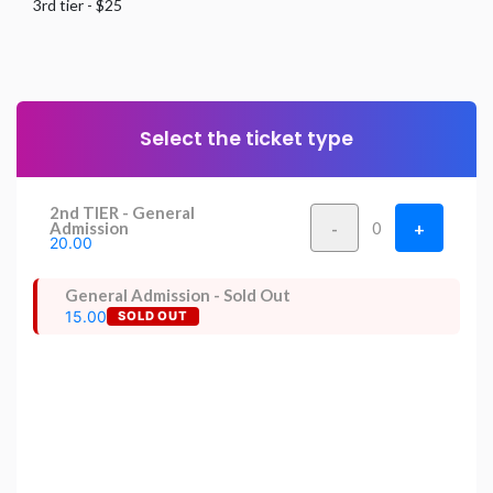
3rd tier - $25
Select the ticket type
2nd TIER - General
-
+
Admission
0
20.00
General Admission - Sold Out
15.00
SOLD OUT